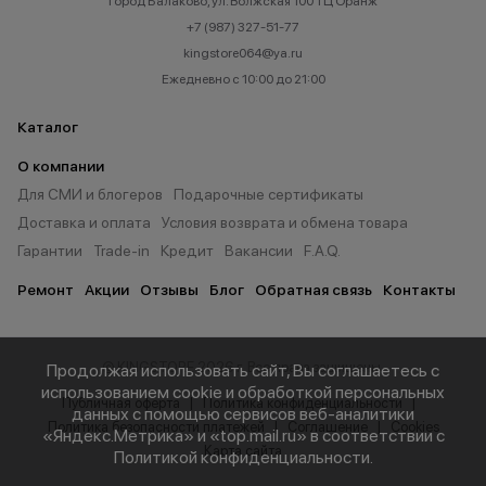
город Балаково, ул. Волжская 100 ТЦ Оранж
+7 (987) 327-51-77
kingstore064@ya.ru
Ежедневно с 10:00 до 21:00
Каталог
О компании
Для СМИ и блогеров
Подарочные сертификаты
Доставка и оплата
Условия возврата и обмена товара
Гарантии
Trade-in
Кредит
Вакансии
F.A.Q.
Ремонт
Акции
Отзывы
Блог
Обратная связь
Контакты
© KINGSTORE 2026 г. Все права защищены.
Продолжая использовать сайт, Вы соглашаетесь с
использованием cookie и обработкой персональных
Публичная оферта
Политика конфиденциальности
данных с помощью сервисов веб-аналитики
Политика безопасности платежей
Соглашение
Cookies
«Яндекс.Метрика» и «top.mail.ru» в соответствии с
Карта сайта
Политикой конфиденциальности
.